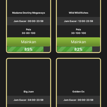
Madame Destiny Megaways
Wild Wild Riches
Jam Gacor : 00:00-23:59
Jam Gacor : 12:00-23:59
Pola
Pola
30-80-100
30-100-100
Mainkan
Mainkan
85%
82%
Big Juan
Golden Ox
Jam Gacor : 04:00-23:59
Jam Gacor : 00:00-23:59