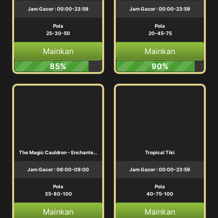
Jam Gacor : 00:00-23:59
Jam Gacor : 00:00-23:59
Pola
Pola
25-30-50
20-45-75
Mainkan
Mainkan
85%
90%
The Magic Cauldron - Enchanted Brew
Tropical Tiki
Jam Gacor : 06:00-09:00
Jam Gacor : 00:00-23:59
Pola
Pola
35-80-100
40-75-100
Mainkan
Mainkan