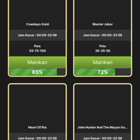
Cowboys Gold
Master Joker
Jam Gacor : 00:00-23:59
Jam Gacor : 00:00-23:59
Pola
Pola
35-75-100
20-25-50
Mainkan
Mainkan
85%
72%
Heart Of Rio
John Hunter And The Mayan Gods
Jam Gacor : 00:00-23:59
Jam Gacor : 00:00-23:59