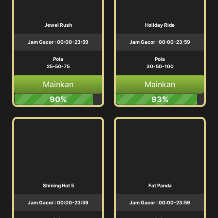
Jewel Rush
Holiday Ride
Jam Gacor : 00:00-23:59
Jam Gacor : 00:00-23:59
Pola
Pola
25-50-75
30-50-100
Mainkan
Mainkan
90%
93%
Shining Hot 5
Fat Panda
Jam Gacor : 00:00-23:59
Jam Gacor : 00:00-23:59