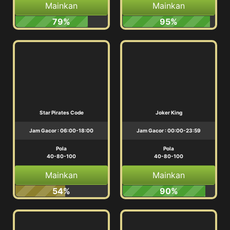
Mainkan
Mainkan
79%
95%
Star Pirates Code
Joker King
Jam Gacor : 06:00-18:00
Jam Gacor : 00:00-23:59
Pola
Pola
40-80-100
40-80-100
Mainkan
Mainkan
54%
90%