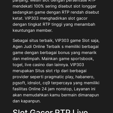
mendekati 100% sering disebut slot longgar
sedangkan game dengan RTP rendah disebut
ketat. VIP303 menghadirkan slot gacor
dengan tingkat RTP tinggi yang menambah
keuntungan member.
Sebagai situs terbaik, VIP303 game Slot saja,
Agen Judi Online Terbaik s memiliki berbagai
game dengan berbagai bonus yang menarik
dan melimpah. Mainkan game sportsbook,
togel, live casino dan lainnya. VIP303
merupakan Situs slot rtp dari berbagai
provider seperti pragmatic play, habanero,
pgsoft, idnslot, cq9 terpercaya yang memiliki
fasilitas Online 24 jam nonstop, Layanan ini
akan memudahkan kamu bermain dimanapun
dan kapanpun.
Slot Gacor RTP Live