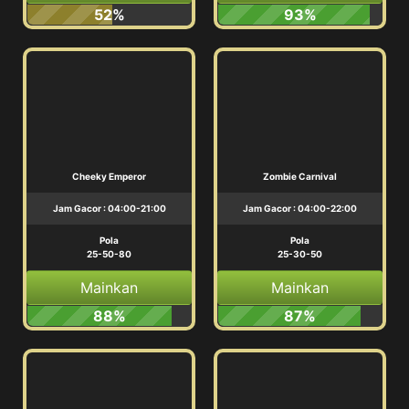
52%
93%
Cheeky Emperor
Zombie Carnival
Jam Gacor : 04:00-21:00
Jam Gacor : 04:00-22:00
Pola
Pola
25-50-80
25-30-50
Mainkan
Mainkan
88%
87%