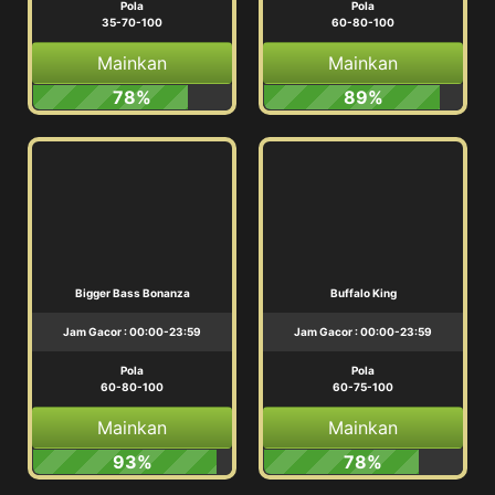
Pola
Pola
35-70-100
60-80-100
Mainkan
Mainkan
78%
89%
Bigger Bass Bonanza
Buffalo King
Jam Gacor : 00:00-23:59
Jam Gacor : 00:00-23:59
Pola
Pola
60-80-100
60-75-100
Mainkan
Mainkan
93%
78%