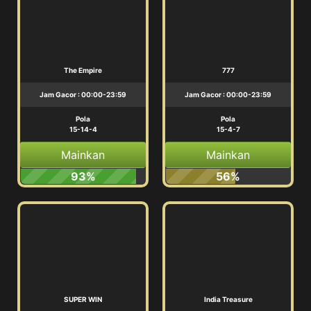
The Empire
777
Jam Gacor : 00:00-23:59
Jam Gacor : 00:00-23:59
Pola
Pola
15-14-4
15-4-7
Mainkan
Mainkan
93%
56%
SUPER WIN
India Treasure