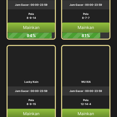
Jam Gacor : 00:00-23:59
Jam Gacor : 00:00-23:59
Pola
Pola
8-9-14
8-7-7
Mainkan
Mainkan
94%
81%
Lucky Koin
WU XIA
Jam Gacor : 00:00-23:59
Jam Gacor : 00:00-23:59
Pola
Pola
8-9-15
12-14-4
Mainkan
Mainkan