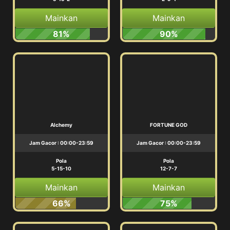
Mainkan
Mainkan
81%
90%
Alchemy
FORTUNE GOD
Jam Gacor : 00:00-23:59
Jam Gacor : 00:00-23:59
Pola
Pola
5-15-10
12-7-7
Mainkan
Mainkan
66%
75%