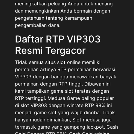
meningkatkan peluang Anda untuk menang
dan memungkinkan Anda bermain dengan
pengetahuan tentang kemampuan
pengembalian dana.
Daftar RTP VIP303
Resmi Tergacor
Tidak semua situs slot online memiliki
permainan artinya RTP permainan bervariasi.
VIP303 dengan bangga menawarkan banyak
permainan dengan RTP tinggi. Dibawah ini
kami tampilkan game slot teratas dengan
RTP tertinggi. Medusa Game paling populer
di slot VIP303 dengan winrate RTP 98% ini
menjadi game slot yang wajib dicoba. Tidak
hanya mudah dimainkan, Slot medusa juga
termasuk game yang gampang jackpot. Cash
Gold Dengan RTP 98%, Cash Gold adalah