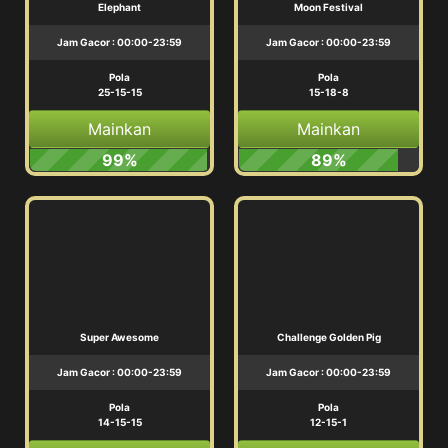
Elephant
Moon Festival
Jam Gacor : 00:00-23:59
Jam Gacor : 00:00-23:59
Pola
Pola
25-15-15
15-18-8
Mainkan
Mainkan
99%
89%
Super Awesome
Challenge Golden Pig
Jam Gacor : 00:00-23:59
Jam Gacor : 00:00-23:59
Pola
Pola
14-15-15
12-15-1