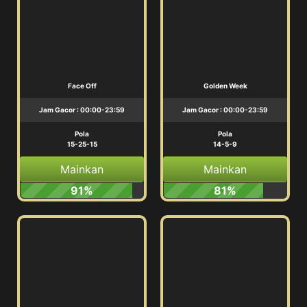
Face Off
Golden Week
Jam Gacor : 00:00-23:59
Jam Gacor : 00:00-23:59
Pola
Pola
15-25-15
14-5-9
Mainkan
Mainkan
91%
81%