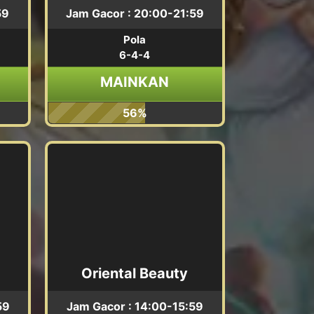
59
Jam Gacor : 20:00-21:59
Pola
6-4-4
MAINKAN
56%
Oriental Beauty
59
Jam Gacor : 14:00-15:59