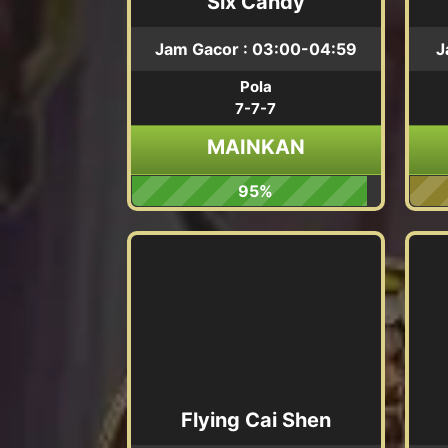
Six Candy
Jam Gacor : 03:00-04:59
J
Pola
7-7-7
MAINKAN
95%
Flying Cai Shen