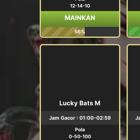
12-14-10
MAINKAN
56%
Lucky Bats M
Jam Gacor : 01:00-02:59
J
Pola
0-50-100