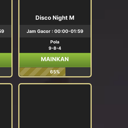
Disco Night M
59
Jam Gacor : 00:00-01:59
Pola
9-8-4
MAINKAN
65%